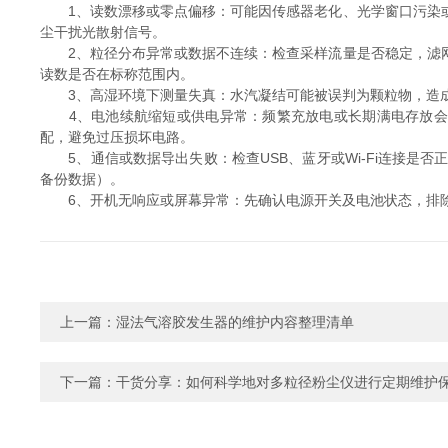
1、读数漂移或零点偏移：可能因传感器老化、光学窗口污染或
尘干扰光散射信号。
2、粒径分布异常或数据不连续：检查采样流量是否稳定，滤网
读数是否在标称范围内。
3、高湿环境下测量失真：水汽凝结可能被误判为颗粒物，造成
4、电池续航缩短或供电异常：频繁充放电或长期满电存放会加
配，避免过压损坏电路。
5、通信或数据导出失败：检查USB、蓝牙或Wi-Fi连接是
备份数据）。
6、开机无响应或屏幕异常：先确认电源开关及电池状态，排除
上一篇：
湿法气溶胶发生器的维护内容整理清单
下一篇：
干货分享：如何科学地对多粒径粉尘仪进行定期维护