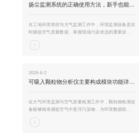
扬尘监测系统的正确使用方法，新手也能轻松掌握
在工地环境管控与大气监测工作中，环境监测设备是实
时捕捉空气质量数据、掌握现场污染状况的重要设施，
助力施工现场环保合规管理。扬尘监测系统可实时采集
空气中颗粒物浓度数据，为扬尘管控提供精准依据。规
范落实操作流程，能够合理运用扬尘监测系统，保障
环...
2026-6-2
可吸入颗粒物分析仪主要构成模块功能详解及每一部件的核心优势
在大气环境监测与空气质量检测工作中，颗粒物检测设
备能够精准捕捉空气中悬浮污染物，为环境数据统计提
供有效依据。可吸入颗粒物分析仪适用于室内外空气颗
粒物浓度检测，是环境监测领域的常用仪器。熟悉设备
构造与运行原理，可合理使用可吸入颗粒物分析仪，