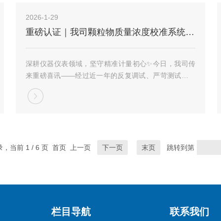
2026-1-29
重磅认证｜我司颗粒物质量浓度校准系统，顺利通过中国计量院测试！
深耕仪器仪表领域，坚守精准计量初心✨今日，我司传
来重磅喜讯——经过近一年的反复调试、严苛测试，自
主研发的颗粒物质量浓度校准系统，成功通过中国计量
科学研究院（以下简称“中国计量院”）的全面测试实
验，正式取得中国计量院出具的测试报告，标志着我
司...
录，当前 1 / 6 页 首页 上一页
下一页
末页
跳转到第
栏目导航
联系我们