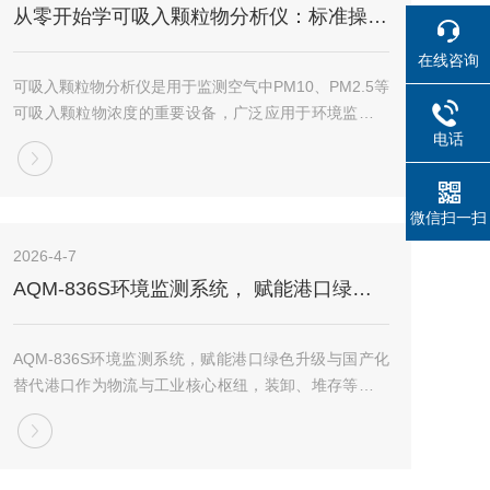
从零开始学可吸入颗粒物分析仪：标准操作流程与使用要点
在线咨询
可吸入颗粒物分析仪是用于监测空气中PM10、PM2.5等
可吸入颗粒物浓度的重要设备，广泛应用于环境监测、
职业卫生及室内空气质量评估。为确保测量数据的准确
电话
性和仪器的长期稳定性，操作人员必须掌握其规范操作
流程。正确遵循可吸入颗粒物分析仪正确使用...
微信扫一扫
2026-4-7
AQM-836S环境监测系统， 赋能港口绿色升级与国产化替代
AQM-836S环境监测系统，赋能港口绿色升级与国产化
替代港口作为物流与工业核心枢纽，装卸、堆存等环节
易产生粉尘、噪声等污染，加之“双碳”目标、绿色港口
评价体系落地，精准稳定的环境监测设备成为港口合规
运营的核心支撑。北京九州鹏跃深耕环境监测...