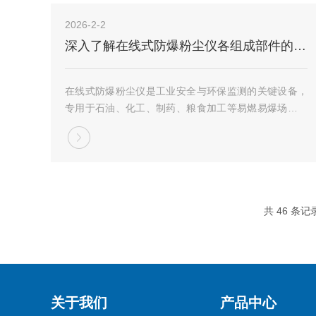
保...
2026-2-2
深入了解在线式防爆粉尘仪各组成部件的功能特点
在线式防爆粉尘仪是工业安全与环保监测的关键设备，
专用于石油、化工、制药、粮食加工等易燃易爆场所，
对空气中可燃性粉尘（如煤粉、铝粉、面粉、塑料粉
尘）浓度进行实时、连续监测，预防粉尘爆炸事故。其
设计严格遵循ExdIICT6或更高防爆等级，并融合...
共 46 条记
关于我们
产品中心