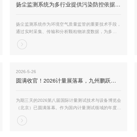
扬尘监测系统为多行业提供污染防控依据助力实现精细化管理和绿色生产
扬尘监测系统作为环境空气质量监管的重要技术手段，
通过实时采集、传输和分析颗粒物浓度数据，为多行业
提供污染防控依据。在当前环保要求日益严格的背景
下，扬尘监测系统已广泛应用于建筑、矿山、交通及工
业园区等领域，助力实现精细化管理和绿色生产。1、
建...
2026-5-26
圆满收官！2026计量展落幕，九州鹏跃携创新成果精彩亮相！
为期三天的2026第八届国际计量测试技术与设备博览会
（北京）已圆满落幕。作为国内计量测试领域的年度行
业盛会，本次展会汇聚了众多顶尖企业与专家学者，共
探行业前沿技术与未来发展趋势。我司北京九州鹏跃科
技有限公司携旗下四款气溶胶发生器系列产品、三...