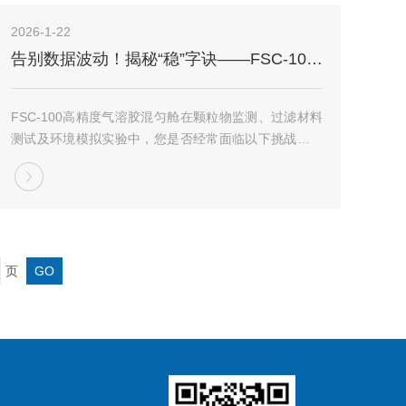
2026-1-22
告别数据波动！揭秘“稳”字诀——FSC-100高精度气溶胶混匀仓
FSC-100高精度气溶胶混匀舱在颗粒物监测、过滤材料
测试及环境模拟实验中，您是否经常面临以下挑战？数
据忽高忽低？舱内气流死角导致浓度不均，测试结果缺
乏重复性。环境干扰大？温度、压力波动导致气溶胶沉
降或团聚，影响实验精度。安全有隐患？高浓度...
页