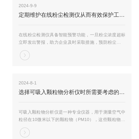
2024-9-9
定期维护在线粉尘检测仪从而有效保护工作环境
在线粉尘检测仪具备智能预警功能，一旦粉尘浓度超标
立即发出警报，助力企业及时采取措施，预防粉尘爆炸
及职业病风险。同时，支持远程监控与数据上传，便于
管理人员随时随地掌握现场环境状况，优化生产流程，
实现环保与效益双赢。广泛应用于水泥、冶金、化
工、...
2024-8-1
选择可吸入颗粒物分析仪时所需要考虑的关键因素介绍
可吸入颗粒物分析仪是一种专业仪器，用于测量空气中
粒径在10微米以下的颗粒物（PM10），这些颗粒物可
对人体健康产生显著影响。该仪器采用光散射法，能够
实时给出可吸入颗粒物的读数，并符合国家相关检测要