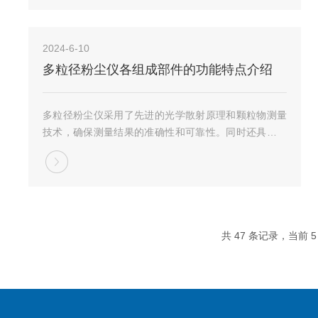
求。选择合适的可吸入颗粒物分析仪需要考虑多个...
2024-6-10
多粒径粉尘仪各组成部件的功能特点介绍
多粒径粉尘仪采用了先进的光学散射原理和颗粒物测量
技术，确保测量结果的准确性和可靠性。同时还具备实
时报警功能，当粉尘浓度超过设定的阈值时，能够发出
声光报警信号，及时提醒用户采取相应的措施。此外，
它还具有数据记录与导出功能，方便用户进行数据分
析...
共 47 条记录，当前 5 